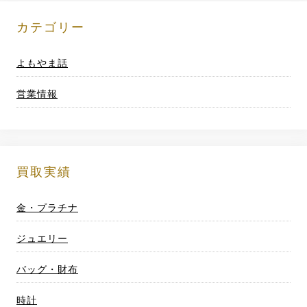
投
稿
カテゴリー
ナ
よもやま話
ビ
営業情報
ゲ
ー
シ
買取実績
ョ
金・プラチナ
ン
ジュエリー
バッグ・財布
時計