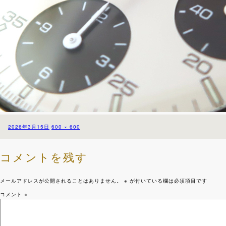
投
フ
2026年3月15日
600 × 600
稿
ル
日:
サ
イ
コメントを残す
ズ
メールアドレスが公開されることはありません。
※
が付いている欄は必須項目です
コメント
※