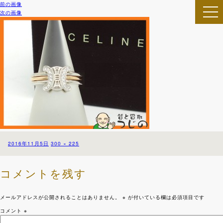
前の画像
次の画像
togg
navi
投
フ
2016年11月5日
300 × 225
稿
ル
日:
サ
イ
コメントを残す
ズ
メールアドレスが公開されることはありません。
※
が付いている欄は必須項目です
コメント
※