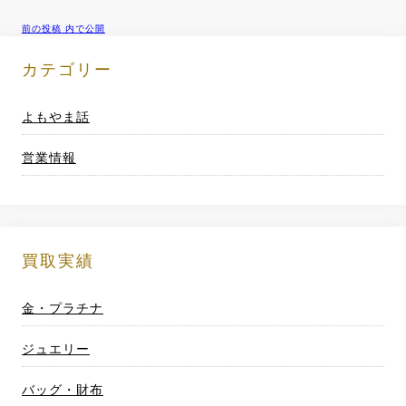
前の投稿
内で公開
投
稿
カテゴリー
ナ
よもやま話
ビ
営業情報
ゲ
ー
シ
買取実績
ョ
金・プラチナ
ン
ジュエリー
バッグ・財布