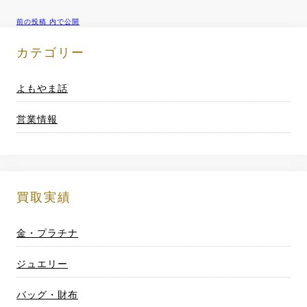
前の投稿
内で公開
投
稿
カテゴリー
ナ
よもやま話
ビ
営業情報
ゲ
ー
シ
買取実績
ョ
金・プラチナ
ン
ジュエリー
バッグ・財布