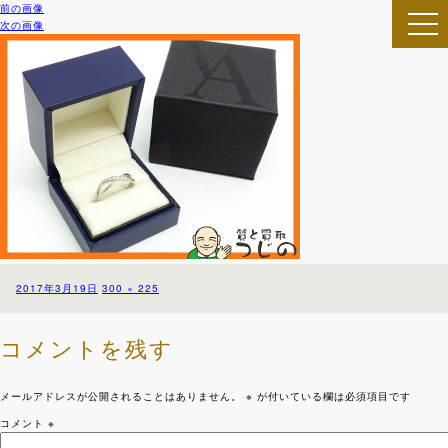
前の画像
次の画像
togg
navi
投
フ
2017年3月19日
300 × 225
稿
ル
日:
サ
イ
コメントを残す
ズ
メールアドレスが公開されることはありません。
※
が付いている欄は必須項目です
コメント
※