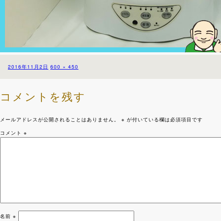
投
フ
2016年11月2日
600 × 450
稿
ル
日:
サ
イ
コメントを残す
ズ
メールアドレスが公開されることはありません。
※
が付いている欄は必須項目です
コメント
※
名前
※