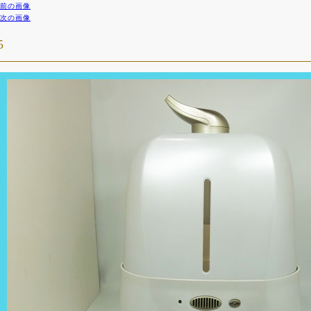
前の画像
次の画像
5