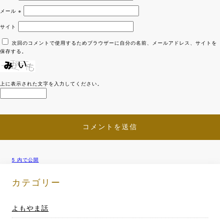
メール
※
サイト
次回のコメントで使用するためブラウザーに自分の名前、メールアドレス、サイトを
保存する。
上に表示された文字を入力してください。
5
内で公開
投
稿
カテゴリー
ナ
よもやま話