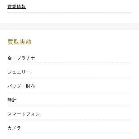
ビ
営業情報
ゲ
ー
シ
買取実績
ョ
金・プラチナ
ン
ジュエリー
バッグ・財布
時計
スマートフォン
カメラ