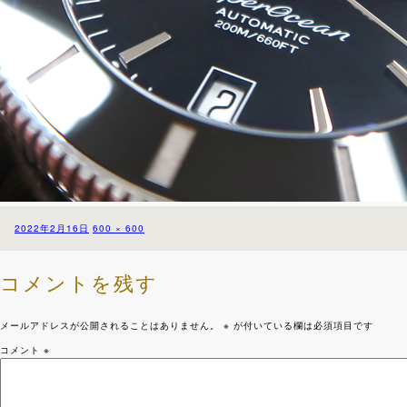
投
フ
2022年2月16日
600 × 600
稿
ル
日:
サ
イ
コメントを残す
ズ
メールアドレスが公開されることはありません。
※
が付いている欄は必須項目です
コメント
※