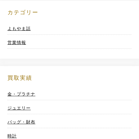
投
稿
カテゴリー
ナ
よもやま話
ビ
営業情報
ゲ
ー
シ
買取実績
ョ
金・プラチナ
ン
ジュエリー
バッグ・財布
時計