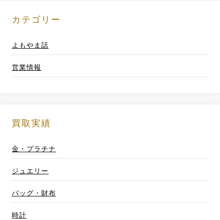
投
稿
カテゴリー
ナ
よもやま話
ビ
営業情報
ゲ
ー
シ
買取実績
ョ
金・プラチナ
ン
ジュエリー
バッグ・財布
時計