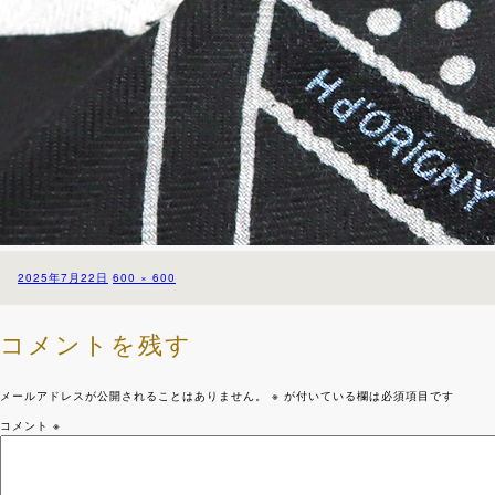
投
フ
2025年7月22日
600 × 600
稿
ル
日:
サ
イ
コメントを残す
ズ
メールアドレスが公開されることはありません。
※
が付いている欄は必須項目です
コメント
※